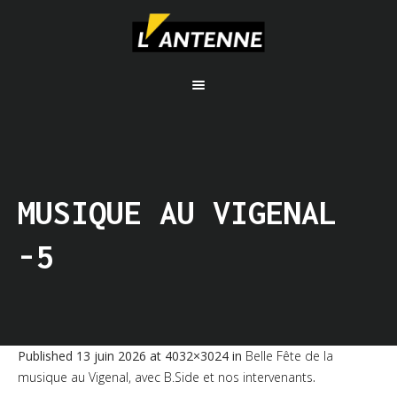
MUSIQUE AU VIGENAL
-5
Published
13 juin 2026
at 4032×3024 in
Belle Fête de la
musique au Vigenal, avec B.Side et nos intervenants
.