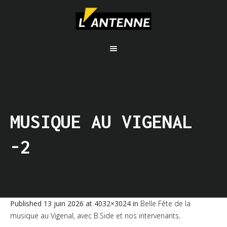
MUSIQUE AU VIGENAL
-2
Published
13 juin 2026
at 4032×3024 in
Belle Fête de la
musique au Vigenal, avec B.Side et nos intervenants
.