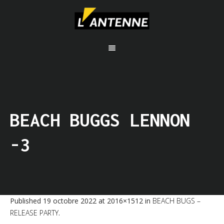
BEACH BUGGS LENNON
-3
Published
19 octobre 2022
at 2016×1512 in
BEACH BUGS –
RELEASE PARTY
.